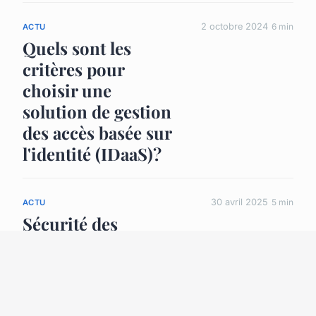
2 octobre 2024
6 min
ACTU
Quels sont les
critères pour
choisir une
solution de gestion
des accès basée sur
l'identité (IDaaS)?
30 avril 2025
5 min
ACTU
Sécurité des
systèmes
informatiques :
comprendre les
enjeux et adopter les