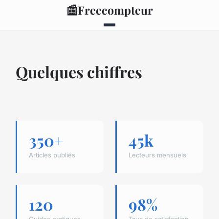
📰
Freecompteur
Quelques chiffres
350+
45k
Articles publiés
Lecteurs mensuels
120
98%