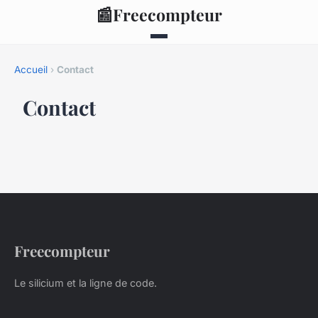
📰
Freecompteur
Accueil
›
Contact
Contact
Freecompteur
Le silicium et la ligne de code.