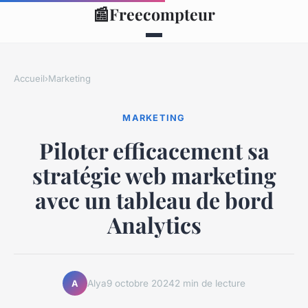
📰
Freecompteur
Accueil
›
Marketing
MARKETING
Piloter efficacement sa
stratégie web marketing
avec un tableau de bord
Analytics
Alya
9 octobre 2024
2 min de lecture
A