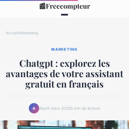
📰
Freecompteur
Accueil
›
Marketing
MARKETING
Chatgpt : explorez les
avantages de votre assistant
gratuit en français
Alya
5 mars 2025
5 min de lecture
A