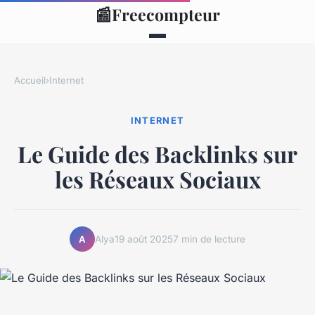
📰
Freecompteur
Accueil
›
Internet
INTERNET
Le Guide des Backlinks sur
les Réseaux Sociaux
Alya
19 août 2025
7 min de lecture
A