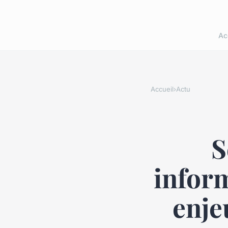
Ac
Accueil
›
Actu
S
infor
enje