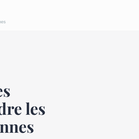
nes
es
re les
onnes