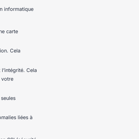
en informatique
une carte
ion. Cela
l’intégrité. Cela
 votre
 seules
omalies liées à