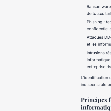
Ransomwares 
de toutes tai
Phishing : te
confidentiell
Attaques DDoS
et les inform
Intrusions ré
informatique
entreprise r
L'identification
indispensable po
Principes 
informatiq