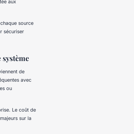
ptée aux
e chaque source
r sécuriser
e système
viennent de
réquentes avec
res ou
prise. Le coût de
majeurs sur la