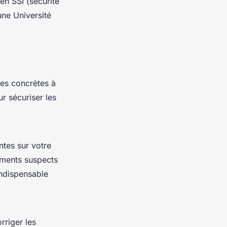
en SSI (sécurité
ne Université
ues concrètes à
r sécuriser les
ntes sur votre
tements suspects
indispensable
rriger les