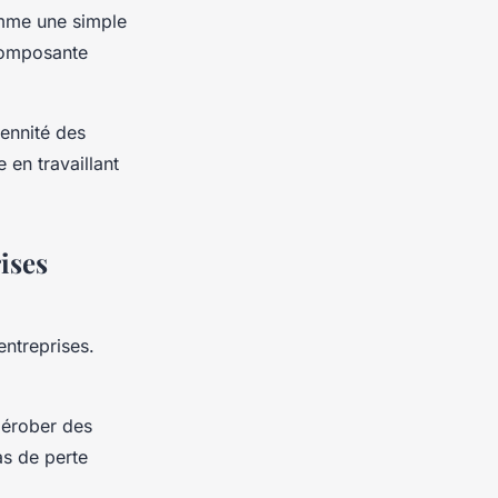
omme une simple
 composante
ennité des
 en travaillant
ises
entreprises.
dérober des
as de perte