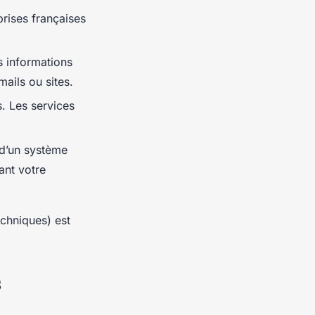
rises françaises
s informations
mails ou sites.
s. Les services
 d’un système
ant votre
echniques) est
s