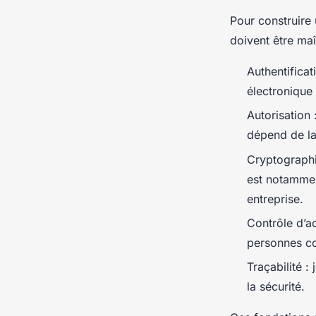
Pour construire 
doivent être maît
Authentificat
électronique 
Autorisation 
dépend de la 
Cryptographie
est notammen
entreprise.
Contrôle d’a
personnes co
Traçabilité :
la sécurité.