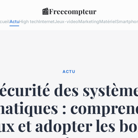
📰
Freecompteur
cueil
Actu
High tech
Internet
Jeux-video
Marketing
Matériel
Smartpho
ACTU
écurité des systèm
matiques : comprend
ux et adopter les b