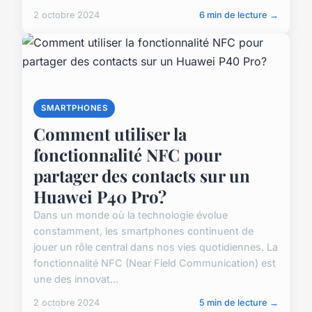
2 octobre 2024
6 min de lecture →
SMARTPHONES
Comment utiliser la
fonctionnalité NFC pour
partager des contacts sur un
Huawei P40 Pro?
Dans un monde où la technologie évolue
constamment, les smartphones continuent de
jouer un rôle central dans nos vies quotidiennes. La
fonctionnalité NFC (Near Field Communication) est
une des innovat...
2 octobre 2024
5 min de lecture →