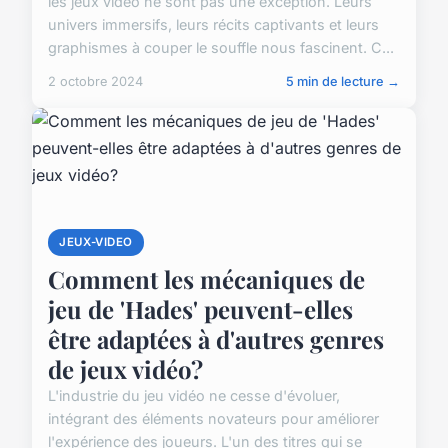
les jeux vidéo ne sont pas une exception. Leurs
univers immersifs, leurs récits captivants et leurs
graphismes à couper le souffle nous fascinent. C...
2 octobre 2024
5 min de lecture →
JEUX-VIDEO
Comment les mécaniques de
jeu de 'Hades' peuvent-elles
être adaptées à d'autres genres
de jeux vidéo?
L'industrie du jeu vidéo ne cesse d'évoluer,
intégrant des éléments novateurs pour améliorer
l'expérience des joueurs. L'un des titres qui se