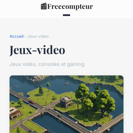
📰
Freecompteur
Accueil
› Jeux-video
Jeux-video
Jeux vidéo, consoles et gaming