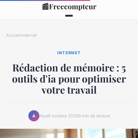
📰
Freecompteur
Accueil
›
Internet
INTERNET
Rédaction de mémoire : 5
outils d'ia pour optimiser
votre travail
Alya
6 octobre 2025
9 min de lecture
A