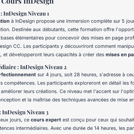
s Cours InDesign
: InDesign Niveau 1
ation
à InDesign propose une immersion complète sur 5 jour
ion. Destinée aux débutants, cette formation offre l'opport
 bases élémentaires pour concevoir des mises en page prof
sign CC. Les participants y découvriront comment manipul
s, et développeront leurs capacités à créer des
mises en pa
diaire : InDesign Niveau 2
rfectionnement
sur 4 jours, soit 28 heures, s'adresse à ce
s compétences. Les participants exploreront en détail les f
améliorer leurs créations. Ce niveau met l'accent sur l'opti
nception et la maîtrise des techniques avancées de mise e
: InDesign Niveau 3
deux jours, ce
cours expert
est conçu pour ceux qui souhaite
ences intermédiaires. Avec une durée de 14 heures, les par