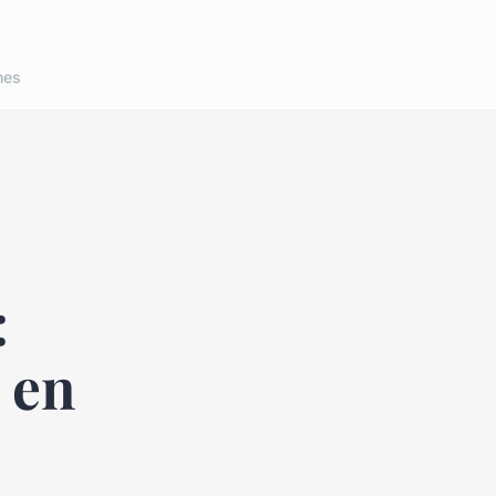
nes
:
 en