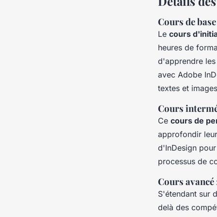
Détails de
Cours de base 
Le
cours d'initi
heures de format
d'apprendre les
avec Adobe InDe
textes et image
Cours intermé
Ce
cours de pe
approfondir leur
d'InDesign pour 
processus de co
Cours avancé 
S'étendant sur 
delà des compét