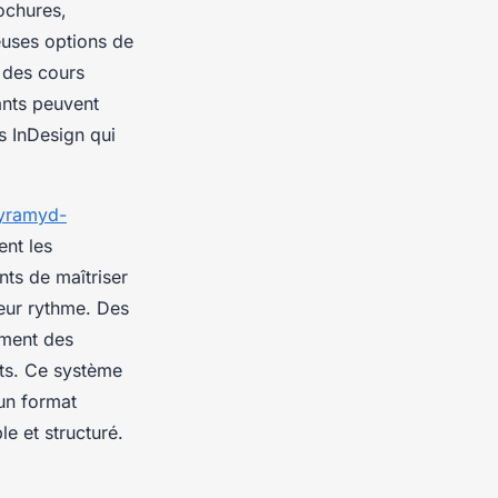
ochures,
uses options de
 des cours
ants peuvent
s InDesign qui
pyramyd-
ent les
ts de maîtriser
leur rythme. Des
ment des
nts. Ce système
un format
e et structuré.