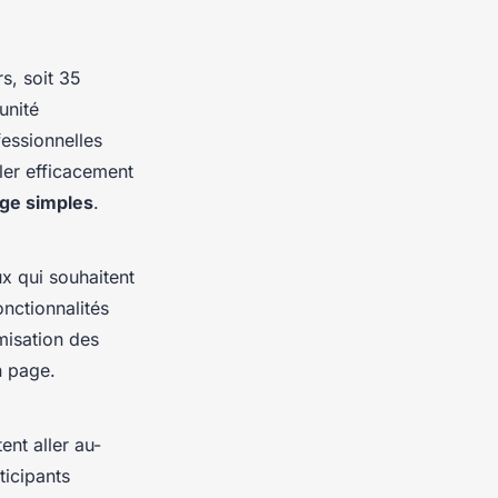
s, soit 35
unité
essionnelles
er efficacement
ge simples
.
ux qui souhaitent
onctionnalités
misation des
n page.
nt aller au-
ticipants