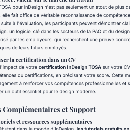
n TOSA pour InDesign n'est pas seulement un atout de plus d
, elle fait office de véritable reconnaissance de compétenc
l suite à l'évaluation, les participants peuvent démontrer cla
ign, un logiciel clé dans les secteurs de la PAO et du design.
orisé par les employeurs, qui recherchent une preuve concr
iques de leurs futurs employés.
er la certification dans un CV
l'impact de votre
certification InDesign TOSA
sur votre CV
tences ou certifications, en précisant votre score. Cette m
agement à renforcer vos compétences professionnelles et s
r un outil essentiel pour le design moderne.
 Complémentaires et Support
toriels et ressources supplémentaires
ébutent dans le monde d'InDesign,
les tutoriels gratuits en