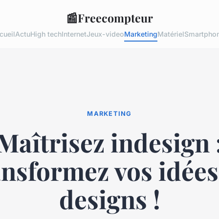
📰
Freecompteur
cueil
Actu
High tech
Internet
Jeux-video
Marketing
Matériel
Smartpho
MARKETING
Maîtrisez indesign 
ansformez vos idées
designs !