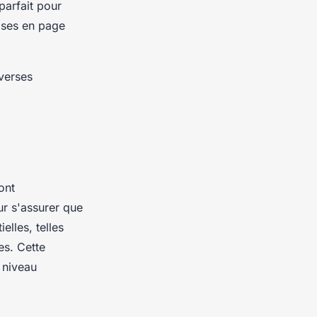
parfait pour
ises en page
iverses
ont
ur s'assurer que
lles, telles
es. Cette
 niveau