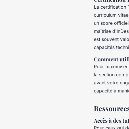
La certificatio
curriculum vitae
un score officie
maîtrise d'InDes
est souvent val
capacités techn
Comment utilis
Pour maximiser 
la section compé
avant votre eng
capacité à manie
Ressources
Accès à des tu
Pour ceux qui d