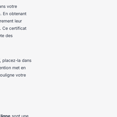
ans votre
e. En obtenant
irement leur
 Ce certificat
ète des
, placez-la dans
ention met en
ouligne votre
 ligne
sont une