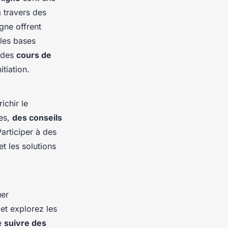
 travers des
gne offrent
 les bases
r des
cours de
itiation.
ichir le
es,
des conseils
Participer à des
t les solutions
uer
et explorez les
de
suivre des