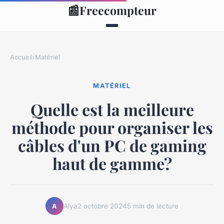
📰
Freecompteur
Accueil
›
Matériel
MATÉRIEL
Quelle est la meilleure
méthode pour organiser les
câbles d'un PC de gaming
haut de gamme?
Alya
2 octobre 2024
5 min de lecture
A