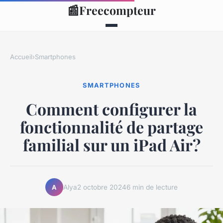
📰
Freecompteur
Accueil
›
Smartphones
SMARTPHONES
Comment configurer la
fonctionnalité de partage
familial sur un iPad Air?
Alya
2 octobre 2024
6 min de lecture
A