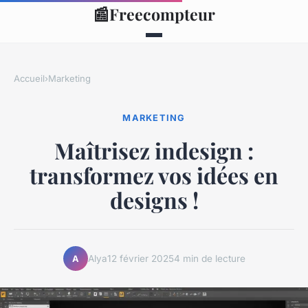
📰
Freecompteur
Accueil
›
Marketing
MARKETING
Maîtrisez indesign :
transformez vos idées en
designs !
Alya
12 février 2025
4 min de lecture
A